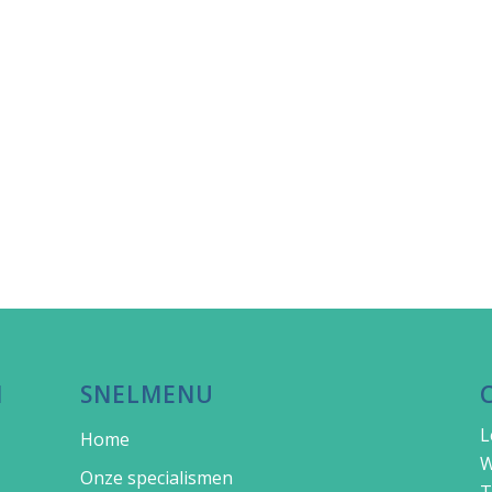
N
SNELMENU
L
Home
W
Onze specialismen
T