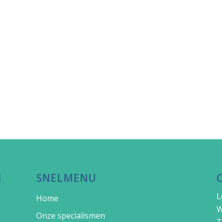
N
SNELMENU
L
Home
W
Onze specialismen
T